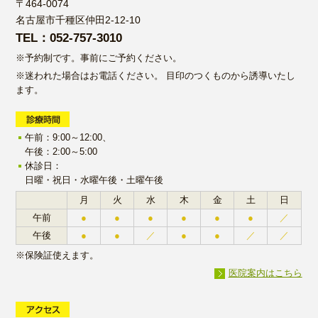
〒464-0074
名古屋市千種区仲田2-12-10
TEL：052-757-3010
※予約制です。事前にご予約ください。
※迷われた場合はお電話ください。
目印のつくものから誘導いたし
ます。
午前：9:00～12:00、
午後：2:00～5:00
休診日：
日曜・祝日・水曜午後・土曜午後
月
火
水
木
金
土
日
午前
●
●
●
●
●
●
／
午後
●
●
／
●
●
／
／
※保険証使えます。
医院案内はこちら