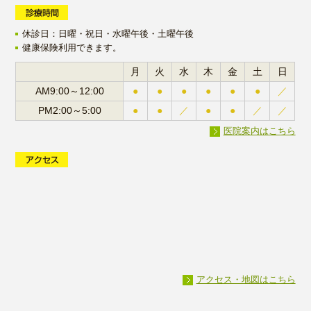
ペ
イ
休診日：日曜・祝日・水曜午後・土曜午後
健康保険利用できます。
ン
月
火
水
木
金
土
日
ク
AM9:00～12:00
●
●
●
●
●
●
／
リ
PM2:00～5:00
●
●
／
●
●
／
／
医院案内はこちら
ニ
ッ
ク
は、
帯
状
アクセス・地図はこちら
疱