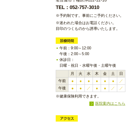
名古屋市千種区仲田2-12-10
TEL：052-757-3010
※予約制です。事前にご予約ください。
※迷われた場合はお電話ください。
目印のつくものから誘導いたします。
午前：9:00～12:00
午後：2:00～5:00
休診日：
日曜・祝日・水曜午後・土曜午後
月
火
水
木
金
土
日
午前
●
●
●
●
●
●
／
午後
●
●
／
●
●
／
／
※健康保険利用できます。
医院案内はこちら